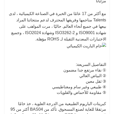
مزايانا
مع أكثر من 17 عامًا من الخبرة في الصناعة الكيميائية ، لدى
Talents مناجمها وفريقها المحترف لدعم منتجاتنا المراد
بيعها في جميع أنحاء العالم. حاليًا ، مرت المواهب على
شهادة ISO9001 و ISO3262-2 وشهادة ISO2024 ، وجميع
الاختبارات المعدنية الثقيلة لـ ROHS مؤهلة.
التفاصيل السريعة:
① نقاء مرتفع جدا مضمون
② البياض العالي
③ ثقل معين
④ طبيعي وغير سام ومغناطيسي
⑤ مقاومة للأحماض والقلويات
كبريتات الباريوم الطبيعية من الدرجة العلوية ، خذ خامًا
مرتفعًا للغاية لصنع المسحوق. تأكد من BAS04 أكثر من 95