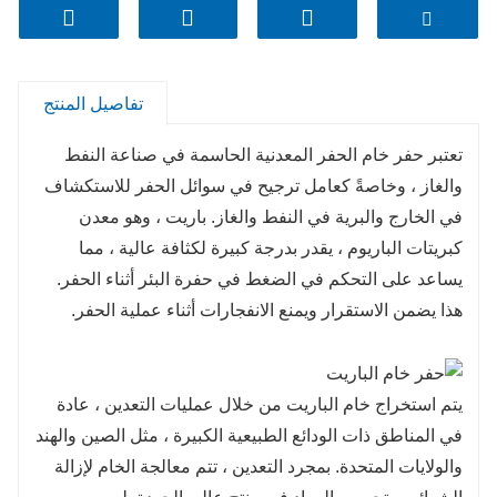
مورداً أساسياً في استخراج الطاقة الحديث.
اسم المنتج ： حفر خام الباريت مع ثقل خاص
تفاصيل المنتج
اختصار المنتج ： حفر خام الباريت
تعتبر حفر خام الحفر المعدنية الحاسمة في صناعة النفط
سعة العرض ： 2000 طن متري في الشهر
والغاز ، وخاصةً كعامل ترجيح في سوائل الحفر للاستكشاف
في الخارج والبرية في النفط والغاز. باريت ، وهو معدن
وقت التسليم ： خلال 15 يوم عمل بعد تلقي تأكيد الطلب
كبريتات الباريوم ، يقدر بدرجة كبيرة لكثافة عالية ، مما
ودفعه.
يساعد على التحكم في الضغط في حفرة البئر أثناء الحفر.
وزن المنتج ： 25 كجم/حقيبة
هذا يضمن الاستقرار ويمنع الانفجارات أثناء عملية الحفر.
يتم استخراج خام الباريت من خلال عمليات التعدين ، عادة
في المناطق ذات الودائع الطبيعية الكبيرة ، مثل الصين والهند
والولايات المتحدة. بمجرد التعدين ، تتم معالجة الخام لإزالة