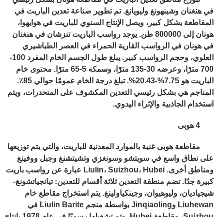
في هنغنان وشينهونغ وليويانغ. تم تطوير صناعة تعدين الباريت في
المقاطعة بشكل كبير، ويصل الإنتاج السنوي للباريت في هوايهوا،
هونان إلى 800000 طن. يوجد رواسب الباريت تنزشان في هنغنان
في هونان في الرواسب القارية الحمراء في العصر الطباشيري
العلوي، وحجم الرواسب كبير. يبلغ طول الجسم الخام المفرد 100-
700 مترًا، وعرضه 30-135 مترًا، وسمكه 5-65 مترًا. محتوى خام
الباريت هو 7.75%-20.43%. تبلغ درجة الخام عمومًا حوالي 85٪.
المناجم هي بشكل رئيسي التعدين المكشوف على المنحدرات، ويتم
استخدام الجاذبية والإثراء اليدوي.
4 هوبى
مقاطعة هوبى غنية بالموارد المعدنية للباريت، والتي يتم توزيعها
على نطاق واسع في سويتشو وسونغزي وتشيتشنغ وجبل ووفينغ
ومناطق أخرى. Liulin، Suizhou، Hubei عبارة عن رواسب باريت
كبيرة جدًا. تضم منطقة التعدين ثلاثة أقسام للتعدين: تيانجياتشونغ-
شيجياديان، وليوهيوان، وجينكياولينغ. يتم استخراج مقاطع خام
Liuhewan وJinqiaoling بواسطة منجم Liulin Barite في
Suizhou، مقاطعة Hubei، وتم تشغيلها رسميًا في عام 1978 بإنتاج