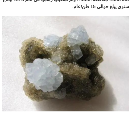
سنوي يبلغ حوالي 15 طن/عام.