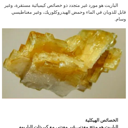
الباريت هو مورد غير متجدد ذو خصائص كيميائية مستقرة، وغير
قابل للذوبان في الماء وحمض الهيدروكلوريك، وغير مغناطيسي
وسام.
الخصائص الهيكلية
الباريت هو منتج معدني غير معدني مع كبريتات الباريوم