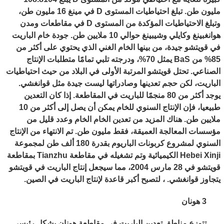
مليون طن. تبلغ احتياطيات المستوى D في مينغ 16 مليون طن،
وتبلغ الاحتياطيات المؤكدة من المستوى D في مقاطعات ومدن
هوانغبينغ وكايلي وشيبينغ حوالي 10 ملايين طن. جودة خام الباريت
في قويتشو جيدة، من بينها الخام الغني الذي يحتوي على أكثر من
85% من BaS يمثل 70%، ودرجته تلبي تمامًا متطلبات الإنتاج
الصناعي. تحتل قويتشو المرتبة الأولى في البلاد من حيث احتياطيات
الباريت، لكن حجم تعدينها وصادراتها ليست جيدة مثل قوانغشي.
يوجد أكثر من 80 منجمًا للباريت في المقاطعة. إذا كان التعدين
طبيعيا، فإن الإنتاج السنوي للخام يمكن أن يصل إلى أكثر من 10
ملايين طن. هناك المزيد من تعدين الخام الخام وعدد قليل من
مؤسسات المعالجة العميقة، فقط مليون طن. تم الانتهاء من الإنتاج
السنوي لمشروع كربونات الباريوم بقدرة 180 ألف طن لمجموعة
Hebei Xinji الكيميائية وتم تشغيله في مقاطعة Tianzhu بمقاطعة
قويتشو في 28 مارس 2004، مما سيجعل إنتاج الباريت في قويتشو
يتجاوز قوانغشي. ، لتصبح أكبر قاعدة لإنتاج الباريت في الصين.
3 هونان
تتوزع مناطق تعدين الباريت في مقاطعة هونان بشكل رئيسي