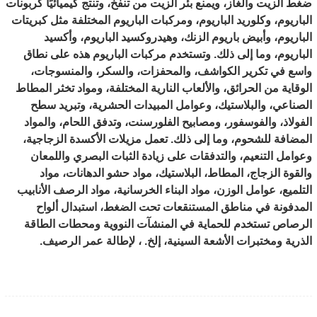
ضغط الزيت والغاز، ويمنع بئر الزيت من تنفخ، وتنتج كيميائيًا كربونات
الباريوم، وكلوريد الباريوم، ومركبات الباريوم المختلفة مثل كبريتات
الباريوم، وأبيض باريوم الزنك، وهيدروكسيد الباريوم، وأكسيد
الباريوم، وما إلى ذلك. وتستخدم مركبات الباريوم هذه على نطاق
واسع في تكرير الكواشف، والمحفزات، والسكر، والمنسوجات،
الوقاية من الحرائق، والألعاب النارية المختلفة، ومواد تخثر المطاط
الصناعي، والبلاستيك، وعوامل المبيدات الحشرية، وتبريد سطح
الفولاذ، والفوسفور، ومصابيح الفلورسنت، وتدفق اللحام، والمواد
المضافة للشحوم، وما إلى ذلك. تعمل مزيلات الأكسدة الزجاجية،
وعوامل التنعيم، والتدفقات على زيادة الثبات البصري واللمعان
والقوة الزجاج، المطاط، البلاستيك، مواد حشو الدهانات، مواد
التلميع، عوامل الوزن، مواد البناء الخرسانية، مواد الرصف الأنابيب
المدفونة في مناطق المستنقعات تحت الضغط، استبدال ألواح
الرصاص تستخدم للحماية في المنشآت النووية ومحطات الطاقة
الذرية ومختبرات الأشعة السينية، إلخ. ، لإطالة عمر الرصيف.