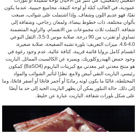
المعيني (المعيني). في كثير من الأحيان لوحة سميكة أو بلورات
عمودية، في الغالب كتلة أو لوحة كثيفة، مجاميع حبيبية. عندما يكون
نقيًا، فهو عديم اللون وشفاف. وإذا اشتملت على شوائب، صبغت
بألوان مختلفة، ذات خطوط بيضاء، ولمعان زجاجي، وشفافة إلى
شفافة. اكتملت ثلاث مجموعات من الانقسام، والزاوية المتضمنة
تساوي أو تقترب من 90 درجة. صلابة موس 3-3.5، الثقل النوعي
4.0-4.6. ميزات التعريف: بلورة تشبه الصفيحة، صلابة صغيرة،
انقسام كامل بزوايا قائمة قريبة، كثافة عالية، عدم وجود رغوة في
وجود حمض الهيدروكلوريك، ويميزه عن الكالسيت المماثل. الباريت
هو منتج معدني غير معدني مع كبريتات الباريوم (BaSO4) كمكون
رئيسي. الباريت النقي أبيض ولامع. نظرًا لتأثير الشوائب والمواد
المختلطة، غالبًا ما يكون لونه رماديًا أو أحمر فاتحًا أو أصفر فاتحًا، وما
إلى ذلك. حالة التبلور يمكن أن يظهر الباريت الجيد إلى حد ما أيضًا
على شكل بلورات شفافة. الباريت عبارة عن خليط.