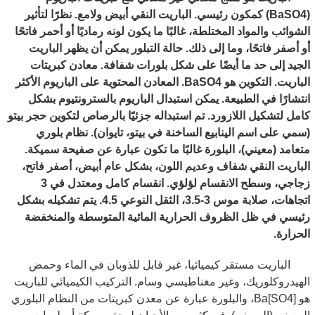
(BaSO4) كمكون رئيسي. الباريت النقي أبيض ولامع. نظرًا لتأثير
الشوائب والمواد المختلطة، غالبًا ما يكون لونه رماديًا أو أحمر فاتحًا
أو أصفر فاتحًا، وما إلى ذلك. حالة التبلور يمكن أن يظهر الباريت
الجيد إلى حد ما أيضًا على شكل بلورات شفافة. معادن كبريتات
الباريت. التكوين هو BaSO4. المعادن المحتوية على الباريوم الأكثر
انتشارًا في الطبيعة. يمكن استبدال الباريوم بالسترونتيوم بشكل
كامل لتشكيل اللازورد. تم استبداله جزئيًا بالرصاص لتكوين حجر بيتو
(سمي على اسم الينابيع الساخنة في بيتو، تايوان). نظام بلوري
متعامد (معيني)، البلورة غالبًا ما تكون عبارة عن صفيحة سميكة.
الباريت النقي شفاف وعديم اللون، بشكل عام أبيض، أصفر فاتح،
زجاجي، وسطح الانقسام لؤلؤي. انقسام كامل ومعتدل في 3
اتجاهات، صلابة موس 3-3.5، الثقل النوعي 4.5. يتم تشكيله بشكل
رئيسي في ظل الظروف الحرارية المائية المتوسطة والمنخفضة
الحرارة.
الباريت مستقر كيميائيا، غير قابل للذوبان في الماء وحمض
الهيدروكلوريك، وغير مغناطيسي وسام. التركيب الكيميائي للباريت
هو Ba[SO4]، والبلورة عبارة عن معدن كبريتات من النظام البلوري