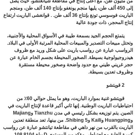
من مليون طن، مع أعلى إنتاج في مقاطعة شيانغتشو، حيث يصل
إلى 450 ألف طن، يليها منجم يونغفو بإنتاج 140 ألف طن، ومنجم
الباريت فوسوسي تونغ بإنتاج 36 ألف طن. . قوانغشى الباريت ارتفاع
إنتاج المحجر، ذات جودة عالية
يتمتع الحجم الجيد بسمعة طيبة في الأسواق المحلية والأجنبية،
وتحتل مبيعات التصدير والمبيعات المحلية المرتبة الأولى في البلاد.
الرواسب عبارة عن رواسب باريت على شكل وريد مع ظروف
هيدروجيولوجية بسيطة. الصخور المحيطة بجسم الخام عبارة عن
حجر غريني طيني مع حدود واضحة وصخور محيطة مستقرة
وظروف تعدين بسيطة.
2 قويتشو
قويتشو غنية بموارد الباريت، وهو ما يمثل حوالي 60٪ من
احتياطيات الباريت الوطنية. إنها ثاني أكبر قاعدة لإنتاج الباريت في
الصين. يتم توزيعه بشكل رئيسي في مدن Tianzhu وMajiang
وHuangping وKaili وShibing 5. من بينها، تعد منطقة تعدين
الباريت بالقرب من نهر داهي في مقاطعة تيانتشو عبارة عن رواسب
كبيرة للغاية مع احتياطي مؤكد من المستوى D يبلغ 108.8104