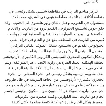
5 شنشي
تتركز مناجم الباريت في مقاطعة شنشي بشكل رئيسي في
منطقة أنكانغ، المتاخمة لمقاطعة هوبي في الشرق، ومقاطعة
سيتشوان في الجنوب، وجبل باشان ونهر هانشوي في الجنوب، وقد
خلق حوض تشينلينغ الجيولوجي القديم ثروة من الباريت و الألغام
القائمة على البيريت. الموارد المعدنية غير المعدنية. توجد رواسب
كبيرة من الباريت في المنطقة. يقع حزام الخام في حزام الطي
الجيولوجي القديم في تشينلينغ. يشكل الطوف الفتاتي البركاني
المتحول السينيان البروتيروزويك البنية السفلية لمنطقة التعدين،
ويشكل التكوين الصخري السيليسي الكربوني الكامبري-الأردوفيشي
الطبقة الهيكلية العليا. الفترة هي زاوية الاتصال غير المتوافقة، ويتم
التحكم في جسم خام الباريت عن طريق الأفق والبيئة الجغرافية
القديمة، ويتم ترسيبه بشكل رئيسي في الجزء السفلي من الجزء
الحجري الكمبري-الأردوفيشي من الحافة النيريتية في ظل ظروف
وسط مؤكسد قلوي ضعيف، وهو عبارة عن جسم خام باريت واحد.
احتياطي الباريت المؤكد هو 24 مليون طن. المكون الرئيسي لجسم
الخام هو الباريت، يليه الكوارتز، وكمية صغيرة من الكربونات
المغبرة. هيكل الخام عبارة عن كتلة كثيفة مطعمة وكتل كثيفة