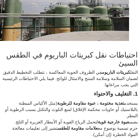
احتياطات نقل كبريتات الباريوم في الطقس
السيئ
النقل
كبريتات الباريوم
في الظروف الجوية المعاكسة ، تتطلب التخطيط الدقيق
لضمان السلامة وسلامة المنتج والامتثال للوائح. فيما يلي الاحتياطات الرئيسية
التي يجب مراعاتها:
1. التغليف والاحتواء
يستخدم
تغذية مختومة ، عبوة مقاومة للرطوبة
(مثل الأكياس المبطنة
بالبلاستيك أو حاويات محكمة الإغلاق) لمنع التلوث والتكتل بسبب الرطوبة أو
المطر.
يضمن
عبوة خارجية قوية
لتحمل الرياح القوية أو الأمطار الغزيرة أو الثلج.
حزم تسمية بوضوح مع
علامات مقاومة للطقس
تشير إلى تعليمات معالجة
المواد الخطرة (إن أمكن).