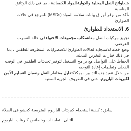
يتبع
لوائح النقل المحلية والدولية
للمواد الكيميائية ، بما في ذلك الوثائق
المناسبة.
تأكد من توفر أوراق بيانات سلامة المواد (MSDs) للمرجع في حالات
الطوارئ.
6. الاستعداد للطوارئ
تجهيز مركبات النقل مع
انسكاب مجموعات الاحتواء
في حالة التسرب
العرضي.
وضع خطة للاستجابة لحالات الطوارئ للاضطرابات المتطرفة للطقس ، بما
في ذلك خيارات التخزين البديلة.
الحفاظ على التواصل مع برامج التشغيل لتوفير تحديثات الطقس في الوقت
الفعلي وتعليمات إعادة التوجيه.
من خلال تنفيذ هذه التدابير ، يمكنك
تقليل مخاطر النقل وضمان التسليم الآمن
لكبريتات الباريوم
، حتى في الظروف الجوية الصعبة.
سابق : كيفية استخدام كبريتات الباريوم المترسبة كحشو في الطلاء
التالي : تطبيقات وخصائص كبريتات الباريوم