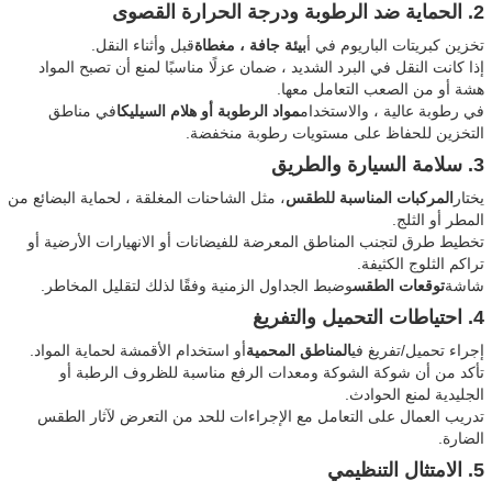
2. الحماية ضد الرطوبة ودرجة الحرارة القصوى
تخزين كبريتات الباريوم في أ
بيئة جافة ، مغطاة
قبل وأثناء النقل.
إذا كانت النقل في البرد الشديد ، ضمان عزلًا مناسبًا لمنع أن تصبح المواد
هشة أو من الصعب التعامل معها.
في رطوبة عالية ، والاستخدام
مواد الرطوبة أو هلام السيليكا
في مناطق
التخزين للحفاظ على مستويات رطوبة منخفضة.
3. سلامة السيارة والطريق
يختار
المركبات المناسبة للطقس
، مثل الشاحنات المغلقة ، لحماية البضائع من
المطر أو الثلج.
تخطيط طرق لتجنب المناطق المعرضة للفيضانات أو الانهيارات الأرضية أو
تراكم الثلوج الكثيفة.
شاشة
توقعات الطقس
وضبط الجداول الزمنية وفقًا لذلك لتقليل المخاطر.
4. احتياطات التحميل والتفريغ
إجراء تحميل/تفريغ في
المناطق المحمية
أو استخدام الأقمشة لحماية المواد.
تأكد من أن شوكة الشوكة ومعدات الرفع مناسبة للظروف الرطبة أو
الجليدية لمنع الحوادث.
تدريب العمال على التعامل مع الإجراءات للحد من التعرض لآثار الطقس
الضارة.
5. الامتثال التنظيمي