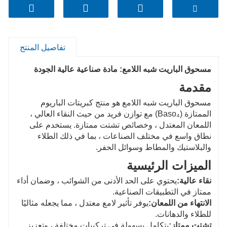
إنه مناسب تمامًا لطلاء المسحوق والبلاستيك الحراري
والمرفق والألياف والورق والحبر والصباغ.
تفاصيل المنتج
مسحوق الباريت شبه اللامع: مادة صناعية عالية الجودة
مقدمة
مسحوق الباريت شبه اللامع هو منتج كبريتات الباريوم
الممتازة (Baso₄) مع توازن فريد من حيث النقاء العالي ،
اللمعان المعتدل ، وخصائص تشتت ممتازة. يستخدم على
نطاق واسع في مختلف الصناعات ، بما في ذلك الطلاء
والبلاستيك والمطاط وسوائل الحفر.
الميزات الرئيسية
نقاء عالية:
يحتوي على الحد الأدنى من الشوائب ، وضمان أداء
ممتاز في التطبيقات الصناعية.
الانتهاء من اللمعان:
يوفر تأثير لامع معتدل ، مما يجعله مثاليًا
للطلاء والدهانات.
تشتت ممتاز:
يتكامل بسهولة في تركيبات مختلفة ، وتعزيز