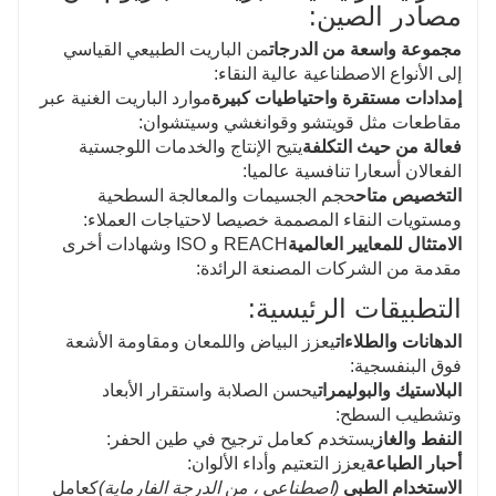
مصادر الصين:
مجموعة واسعة من الدرجات
من الباريت الطبيعي القياسي
إلى الأنواع الاصطناعية عالية النقاء:
إمدادات مستقرة واحتياطيات كبيرة
موارد الباريت الغنية عبر
مقاطعات مثل قويتشو وقوانغشي وسيتشوان:
فعالة من حيث التكلفة
يتيح الإنتاج والخدمات اللوجستية
الفعالان أسعارا تنافسية عالميا:
التخصيص متاح
حجم الجسيمات والمعالجة السطحية
ومستويات النقاء المصممة خصيصا لاحتياجات العملاء:
الامتثال للمعايير العالمية
REACH و ISO وشهادات أخرى
مقدمة من الشركات المصنعة الرائدة:
التطبيقات الرئيسية:
الدهانات والطلاءات
يعزز البياض واللمعان ومقاومة الأشعة
فوق البنفسجية:
البلاستيك والبوليمرات
يحسن الصلابة واستقرار الأبعاد
وتشطيب السطح:
النفط والغاز
يستخدم كعامل ترجيح في طين الحفر:
أحبار الطباعة
يعزز التعتيم وأداء الألوان:
الاستخدام الطبي
(اصطناعي ، من الدرجة الفارماية)
كعامل