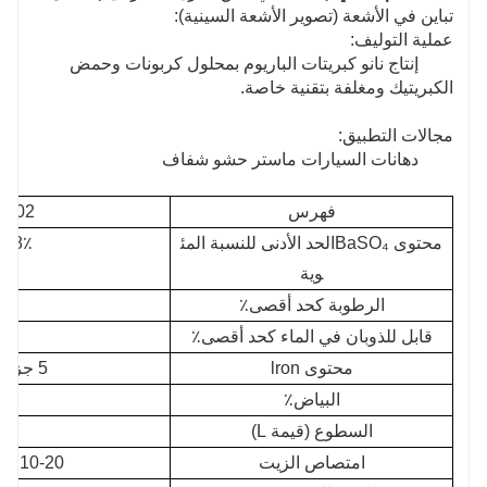
تباين في الأشعة (تصوير الأشعة السينية):
عملية التوليف:
إنتاج نانو كبريتات الباريوم بمحلول كربونات وحمض
الكبريتيك ومغلفة بتقنية خاصة.
مجالات التطبيق:
دهانات السيارات ماستر حشو شفاف
فهرس
S302
محتوى BaSO₄
الحد الأدنى للنسبة المئ
98٪ كحد أدنى
وية
الرطوبة كحد أقصى٪
5
قابل للذوبان في الماء كحد أقصى٪
5
محتوى lron
5 جزء في المليون
البياض٪
97 دقيق
السطوع (قيمة L)
9%
امتصاص الزيت
10-20 جم / سم مكعب