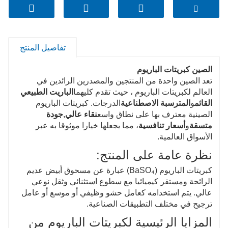
وتحسين معدل التعبئة ، وتقليل التكلفة النهائية.
قيمة L عالية ، يمكن أن تضمن المنتج النهائي لمعانا
عالي وسطوع جيد.
تفاصيل المنتج
بدون الهالوجين ، يمكن أن يضمن سلامة المنتج النهائي
ونظافته.
الصين كبريتات الباريوم
تعد الصين واحدة من المنتجين والمصدرين الرائدين في
العالم لكبريتات الباريوم ، حيث تقدم كليهما
الباريت الطبيعي
القائم
و
المترسبة الاصطناعية
الدرجات. كبريتات الباريوم
الصينية معترف بها على نطاق واسع
نقاء عالي
,
جودة
متسقة
و
أسعار تنافسية
، مما يجعلها خيارا موثوقا به عبر
الأسواق العالمية.
نظرة عامة على المنتج:
كبريتات الباريوم (BaSO₄) عبارة عن مسحوق أبيض عديم
الرائحة ومستقر كيميائيا مع سطوع استثنائي وثقل نوعي
عالي. يتم استخدامه كعامل حشو وظيفي أو موسع أو عامل
ترجيح في مختلف التطبيقات الصناعية.
المزايا الرئيسية لكبريتات الباريوم من