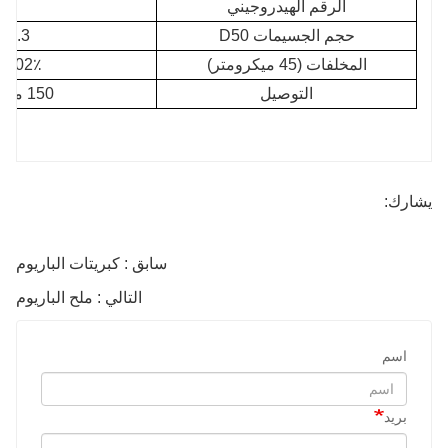
الرقم الهيدروجيني
.0
حجم الجسيمات D50
0.3 ميكرومتر
المخلفات (45 ميكرومتر)
0.02٪ كحد أقصى
التوصيل
150 ميكرو ثانية / سم
يشارك:
سابق : كبريتات الباريوم
التالي : ملح الباريوم
اسم
بريد